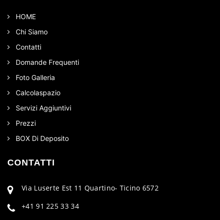
HOME
Chi Siamo
Contatti
Domande Frequenti
Foto Galleria
Calcolaspazio
Servizi Aggiuntivi
Prezzi
BOX Di Deposito
CONTATTI
Via Luserte Est 11 Quartino- Ticino 6572
+41 91 225 33 34