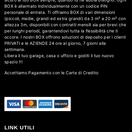
BOX è allarmato individualmente con un codice PIN
personale di entrata. Ti offriamo BOX di vari dimensioni
(piccoli, medie, grandi ed extra grandi) da 3 m² a 20 m² con
altezza 3m, disponibili con contratti mensili sia per brevi che
per lunghi periodi, garantendovi tutta la flessibilità che ti
occore. I nostri BOX offrono soluzioni di deposito per i clienti
PRIVATI e le AZIENDE 24 ore al giorno, 7 giorni alla
settimana.
Libera il tuo garage, casa o ufficio e goditi il tuo nuovo
spazio !!!
Accettiamo Pagamento con le Carte di Credito:
LINK UTILI