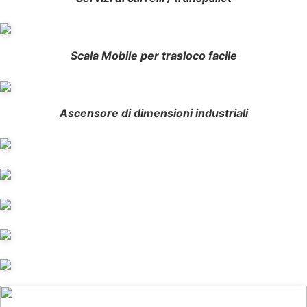
Scala Mobile per trasloco facile
Ascensore di dimensioni industriali