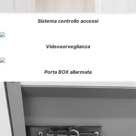
Sistema controllo accessi
Videosorveglianza
Porta BOX allarmata