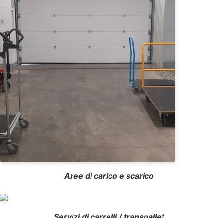
Aree di carico e scarico
Servizi di carrelli / transpallet