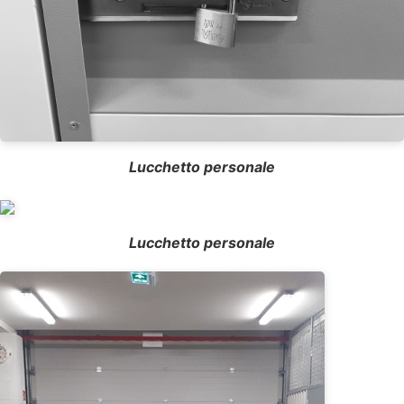
Lucchetto personale
Lucchetto personale