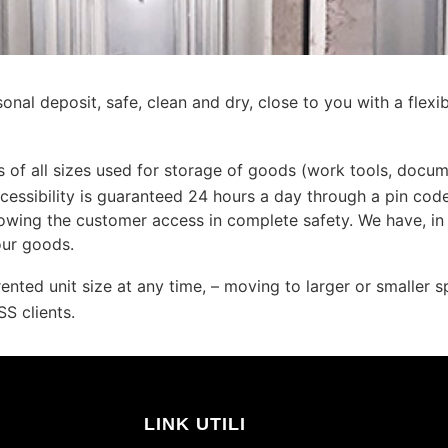
onal deposit, safe, clean and dry, close to you with a flexi
 of all sizes used for storage of goods (work tools, docume
essibility is guaranteed 24 hours a day through a pin code
llowing the customer access in complete safety. We have, in
our goods.
nted unit size at any time, – moving to larger or smaller s
S clients.
LINK UTILI