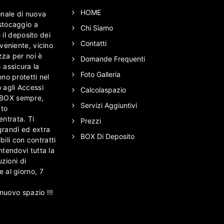
HOME
onale di nuova
 stocaggio a
Chi Siamo
e il deposito dei
Contatti
nveniente, vicino
zza per noi è
Domande Frequenti
 assicura la
Foto Galleria
ono protetti nel
o agli Accessi
Calcolaspazio
o BOX sempre,
Servizi Aggiuntivi
ato
ntrata. Ti
Prezzi
grandi ed extra
BOX Di Deposito
ili con contratti
ntendovi tutta la
uzioni di
e al giorno, 7
 nuovo spazio !!!