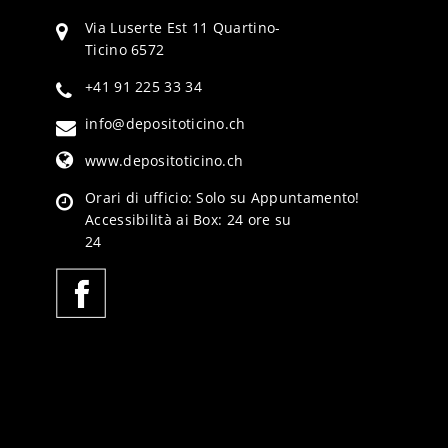
Via Luserte Est 11 Quartino-
Ticino 6572
+41 91 225 33 34
info@depositoticino.ch
www.depositoticino.ch
Orari di ufficio: Solo su Appuntamento!
Accessibilità ai Box: 24 ore su
24