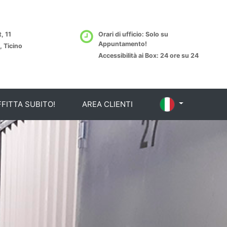
, 11
Orari di ufficio: Solo su
Appuntamento!
, Ticino
Accessibilità ai Box: 24 ore su 24
FFITTA SUBITO!
AREA CLIENTI