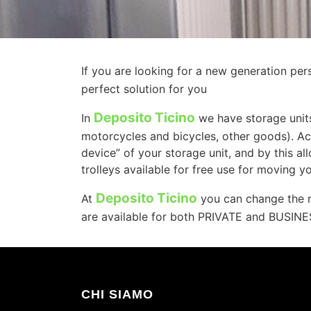
If you are looking for a new generation pers
perfect solution for you
Deposito Ticino
In
we have storage units
motorcycles and bicycles, other goods). Acc
device” of your storage unit, and by this a
trolleys available for free use for moving y
Deposito Ticino
At
you can change the re
are available for both PRIVATE and BUSINES
CHI SIAMO