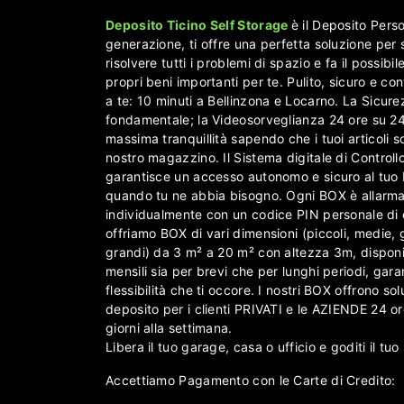
Deposito Ticino Self Storage
è il Deposito Pers
generazione, ti offre una perfetta soluzione per
risolvere tutti i problemi di spazio e fa il possibil
propri beni importanti per te. Pulito, sicuro e co
a te: 10 minuti a Bellinzona e Locarno. La Sicure
fondamentale; la Videosorveglianza 24 ore su 24
massima tranquillità sapendo che i tuoi articoli s
nostro magazzino. Il Sistema digitale di Controll
garantisce un accesso autonomo e sicuro al tu
quando tu ne abbia bisogno. Ogni BOX è allarm
individualmente con un codice PIN personale di e
offriamo BOX di vari dimensioni (piccoli, medie, 
grandi) da 3 m² a 20 m² con altezza 3m, disponib
mensili sia per brevi che per lunghi periodi, gara
flessibilità che ti occore. I nostri BOX offrono sol
deposito per i clienti PRIVATI e le AZIENDE 24 or
giorni alla settimana.
Libera il tuo garage, casa o ufficio e goditi il tuo
Accettiamo Pagamento con le Carte di Credito: